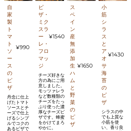
自
ピ
ス
小
家
ザ・
ペ
筋
製
ミク
イ
シ
ト
スラ
ン
ラ
マ
ー
¥1540
産
ス
ト
レ・
無
と
¥990
ソ
フロ
添
ア
¥1430
ー
マッ
加
オ
ス
ジ
生
¥1650
サ
の
ハ
海
チーズ好きな
ピ
ム
苔
方の為にご用
意しました。
ザ
と
の
モッツァレラ
野
ピ
など数種類の
丹念に仕上
チーズをたっ
菜
ザ
げたトマト
ぷり使った濃
ソースとチ
の
シラスの中
厚なチーズピ
ーズで仕上
ピ
でも上質な
ザです。蜂蜜
げるシンプ
小筋を使
をかけてまろ
ルでコクの
ザ
い、香り良
やかに。
あるピザで