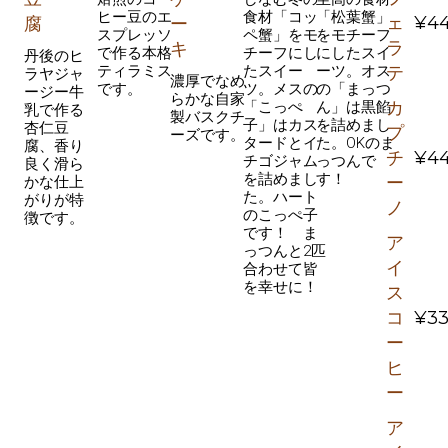
ヒー豆のエ
食材「コッ
「松葉蟹」
ェ
¥4
腐
ー
スプレッソ
ペ蟹」をモ
をモチーフ
ラ
キ
で作る本格
チーフにし
にしたスイ
丹後のヒ
テ
ティラミス
たスイー
ーツ。オス
ラヤジャ
濃厚でなめ
です。
ツ。メスの
の「まっつ
ージー牛
らかな自家
カ
「こっぺ
ん」は黒餡
乳で作る
製バスクチ
子」はカス
を詰めまし
杏仁豆
プ
ーズです。
タードとイ
た。OKのま
腐、香り
チ
¥4
チゴジャム
っつんで
良く滑ら
を詰めまし
す！
ー
かな仕上
た。ハート
がりが特
ノ
のこっぺ子
徴です。
です！ ま
ア
っつんと2匹
イ
合わせて皆
を幸せに！
ス
コ
¥3
ー
ヒ
ー
ア