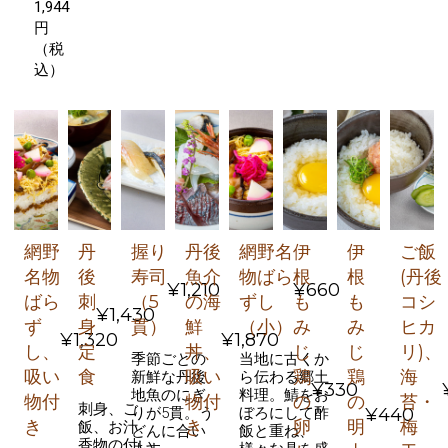
1,944
円
（税
込）
網野
丹
握り
丹後
網野名
伊
伊
ご飯
名物
後
寿司
魚介
物ばら
根
根
(丹後
¥1,210
¥660
ばら
刺
（5
の海
ずし
も
も
コシ
¥1,430
ず
身
貫）
鮮
（小）
み
み
ヒカ
¥1,320
¥1,870
し、
定
丼、
じ
じ
リ)、
季節ごとの
当地に古くか
吸い
食
吸い
鶏
鶏
海
新鮮な丹後
ら伝わる郷土
¥330
地魚のにぎ
料理。鯖をお
物付
物付
の
の
苔・
刺身、ご
¥440
りが5貫。う
ぼろにして酢
き
き
卵
明
梅
飯、お汁、
どんに合い
飯と重ね、
香物の付い