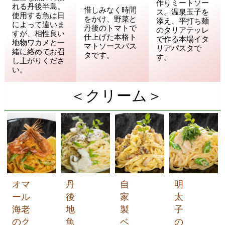
作りミートソー
れる丹後半島。
惜しみなく時間
ス。温泉玉子を
使用する魚は日
をかけ、野菜と
添え、平打ち麺
によって違いま
丹後のトマトで
のタリアテッレ
すが、相性良い
仕上げた本格ト
で作る本場イタ
地物ワカメと一
マトソースパス
リアパスタで
緒に絡めてお召
タです。
す。
し上がりくださ
い。
＜クリーム＞
オマ
丹
自
明
ール
後
家
太
海老
地
製
子
のク
魚
ベ
の