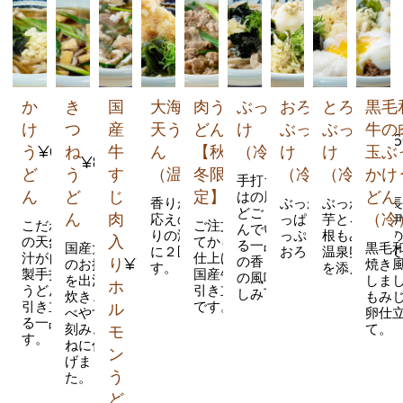
か
き
国
大海老
肉う
ぶっか
おろし
とろ玉
黒毛
け
つ
産
天うど
どん
け
ぶっか
¥605
ぶっか
牛の
¥1056
¥715
¥66
う
¥605
ね
牛
ん
【秋
¥1,100
（冷）
け
け
玉ぶ
¥825
ど
う
す
（温）
冬限
（冷）
（冷）
かけ
手打ちならで
ん
ど
じ
定】
どん
はの風味との
香りが強く食べ
ぶっかけをさ
ぶっかけに
どごしを楽し
ん
肉
（冷
応えのある大ぶ
っぱりと、た
芋とろろ、
こだわり
ご注文を聞い
んでいただけ
りの海老を贅沢
っぷりの大根
根もみじ鶏
入
の天然出
てから出汁で
る一品。小麦
国産大豆
黒毛
に２匹使用しま
おろしで。
温泉卵仕立
汁が自家
仕上げます。
の香りと出汁
り
¥1,100
のお揚げ
焼き
す。
を添えて。
製手打ち
国産牛の旨さ
の風味をお楽
を出汁で
しま
ホ
うどんを
引き立つ一品
しみ下さい。
炊き、食
もみ
引き立て
です。
ル
べやすく
卵仕
る一品で
刻みきつ
て。
モ
す。
ねに仕上
ン
げまし
う
た。
ど