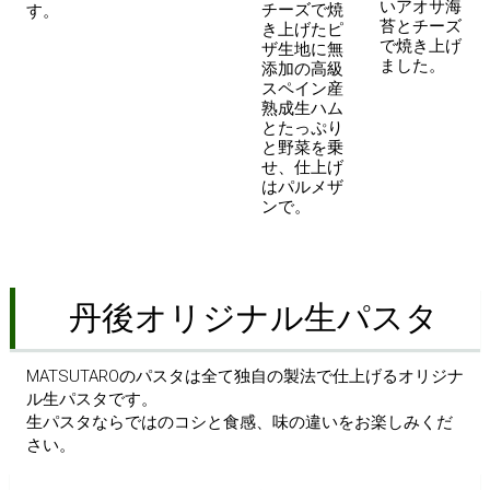
いアオサ海
チーズで焼
す。
苔とチーズ
き上げたピ
で焼き上げ
ザ生地に無
ました。
添加の高級
スペイン産
熟成生ハム
とたっぷり
と野菜を乗
せ、仕上げ
はパルメザ
ンで。
丹後オリジナル生パスタ
MATSUTAROのパスタは全て独自の製法で仕上げるオリジナ
ル生パスタです。
生パスタならではのコシと食感、味の違いをお楽しみくだ
さい。