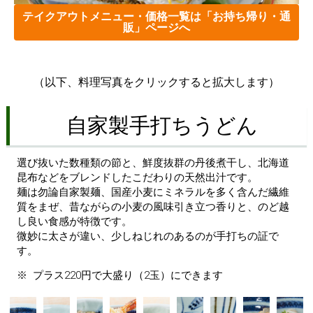
テイクアウトメニュー・価格一覧は「お持ち帰り・通
販」ページへ
（以下、料理写真をクリックすると拡大します）
自家製手打ちうどん
選び抜いた数種類の節と、鮮度抜群の丹後煮干し、北海道
昆布などをブレンドしたこだわりの天然出汁です。
麺は勿論自家製麺、国産小麦にミネラルを多く含んだ繊維
質をまぜ、昔ながらの小麦の風味引き立つ香りと、のど越
し良い食感が特徴です。
微妙に太さが違い、少しねじれのあるのが手打ちの証で
す。
※ プラス220円で大盛り（2玉）にできます