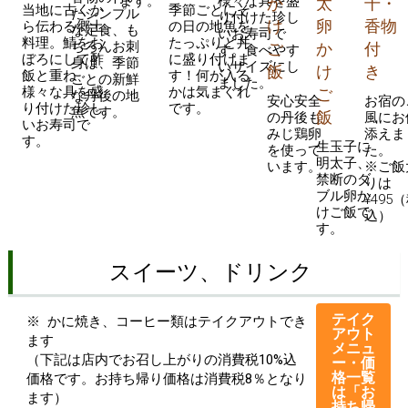
ます。
様々な具を盛
か
太
干・
当地に古くか
季節ごとにそ
たシンプル
り付けた珍し
け
卵
香物
ら伝わる郷土
の日の地魚を
な定食、も
いお寿司で
料理。鯖をお
たっぷりと丼
ちろんお刺
ご
か
付
す。食べやす
ぼろにして酢
に盛り付けま
身は、季節
いサイズにし
飯
け
き
飯と重ね、
す！何が入る
ごとの新鮮
ました。
様々な具を盛
かは気まぐれ
ご
な丹後の地
安心安全
お宿の
り付けた珍し
です。
魚です。
飯
の丹後も
風にお
いお寿司で
みじ鶏卵
添えま
す。
生玉子に
を使って
た。
明太子、
います。
※ご飯
禁断のダ
りは
ブル卵か
¥495
けご飯で
込）
す。
スイーツ、ドリンク
テイク
※ かに焼き、コーヒー類はテイクアウトでき
アウト
ます
メニュ
（下記は店内でお召し上がりの消費税10%込
ー・価
格一覧
価格です。お持ち帰り価格は消費税8％となり
は「お
ます）
持ち帰