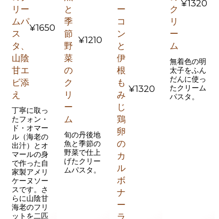
¥1320
リー
と
ー
ク
ムパ
季
コ
リ
¥1650
ス
節
ン
ー
¥1210
タ、
野
と
ム
山陰
菜
伊
無着色の明
甘エ
の
根
太子をふん
だんに使っ
ビ添
ク
も
¥1320
たクリーム
え
リ
み
パスタ。
ー
じ
丁寧に取っ
ム
鶏
たフォン・
ド・オマー
卵
旬の丹後地
ル（海老の
の
魚と季節の
出汁）とオ
野菜で仕上
マールの身
カ
げたクリー
で作った自
ル
ムパスタ。
家製アメリ
ボ
ケーヌソー
スです。さ
ナ
らに山陰甘
ー
海老のフリ
ットを二匹
ラ