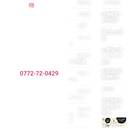
天ぷら
（ブログ）
パスタ
店舗概要／
お問合せ
ピザ
選ばれる理
ラーメ
由
ン
お客様の声
〒629-3101京都府京丹後市網
オリジ
／メディア
ナル御膳
野町網野146
紹介
冬期活け松
TEL：
0772-72-0429
アヒー
葉蟹料理
ジョ
おせち
サイド
メニュー
特定商取引
法に基づく
スイー
表記
ツ、ドリン
ク