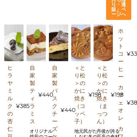
り・通
販」ペ
ージへ
ホ
ッ
ト
コ
¥3
ー
ヒ
自
自
＜と
＜と
ヒ
ラ
家
家
り松
り松
ー
ヤ
製
製
＞の
＞の
カ
ミ
テ
バ
かに
かに
¥440
¥198
¥198
フ
ル
ィ
ス
焼き
焼き
ェ
¥38
ク
¥385
ラ
ク
（コ
（ま
¥440
オ
の
ミ
チ
ッペ
っつ
レ
杏
ス
ー
子）
ん）
カ
仁
ズ
オリジナル
地元民がた
丹後が誇る
フ
豆
ケ
焙煎のコー
しなむ冬の
至高の食材