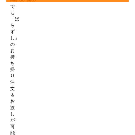
MATSUTARO
で
も
「ば
ら
ず
し」
の
お
持
ち
帰
り
注
文
＆
お
渡
し
が
可
能