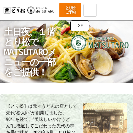
とり松
ご予約
２F
土日夜、１階
とり松で
MATSUTAROメ
ニューの一部
をご提供！
【とり松】は元々うどんの店として
先代”松太郎”が創業しました。
90年を経て、”美味しいかけうど
ん”に徹底してこだわった先代の志
を受け継ぎ、2023年6月、とり松２