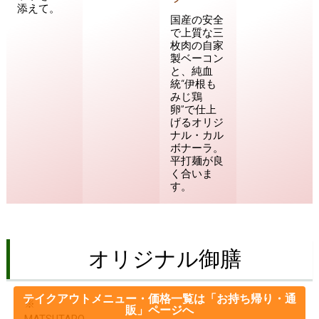
添えて。
国産の安全
で上質な三
枚肉の自家
製ベーコン
と、純血
統“伊根も
みじ鶏
卵”で仕上
げるオリジ
ナル・カル
ボナーラ。
平打麺が良
く合いま
す。
オリジナル御膳
テイクアウトメニュー・価格一覧は「お持ち帰り・通
※
販」ページへ