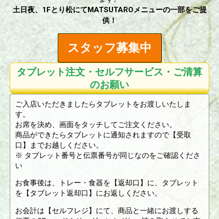
土日夜、1Fとり松にてMATSUTAROメニューの一部をご提
供！
スタッフ募集中
タブレット注文・セルフサービス・ご清算
のお願い
ご入店いただきましたらタブレットをお渡しいたしま
す。
お席を決め、画面をタッチしてご注文ください。
商品ができたらタブレットに通知されますので【受取
口】までお越しください。
※ タブレット番号と伝票番号が同じなのをご確認くださ
い
お食事後は、トレー・食器を【返却口】に、タブレット
を【タブレット返却口】にお返しください。
お会計は【セルフレジ】にて、商品と一緒にお渡しする