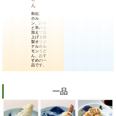
ん
和出汁と
ホルモ
ン、薬味
と辛みを
加えて仕
上げる特
製オリジ
ナルホル
モンうど
ん、おす
すめの一
品です。
一品