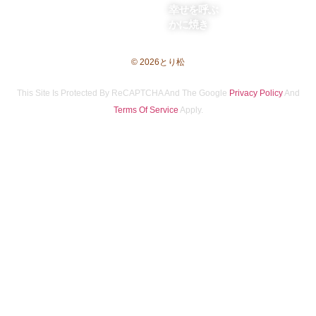
幸せを呼ぶ
かに焼き
©️ 2026とり松
This Site Is Protected By ReCAPTCHA And The Google
Privacy Policy
And
Terms Of Service
Apply.