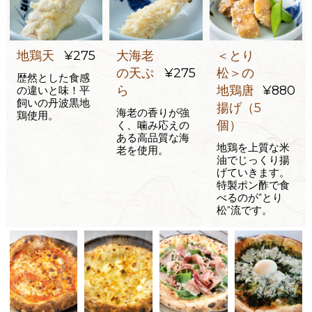
地鶏天
¥275
大海老
＜とり
の天ぷ
¥275
松＞の
歴然とした食感
ら
地鶏唐
¥880
の違いと味！平
飼いの丹波黒地
揚げ（5
海老の香りが強
鶏使用。
個）
く、噛み応えの
ある高品質な海
地鶏を上質な米
老を使用。
油でじっくり揚
げていきます。
特製ポン酢で食
べるのが“とり
松”流です。