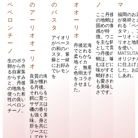
ペ
の
の
オ
ノ
マ
ペ
ア
パ
オ
ここ丹後
福岡のお
ロ
ー
ス
ー
の地蛸は
が発祥と
固めの食
れる「ペ
ン
リ
タ
リ
感が特
タマ」。
チ
オ
オ
徴。ウニ
ーリオ・
アイオリ
を主な餌
リオと地
ー
オ
がベース
丹後近海
として育
を使い、
の和のパ
ノ
ー
でとれる
つ丹後の
MATSUT
スタ、紫
柔らかな
リ
蛸は、噛
オリジナ
蘇と一緒
生のボラ
地イカ
むほどに
に仕上げ
にお好み
オ
卵から作
と、無着
味がする
した。お
でレモン
る自家製
色明太子
蛸好きに
しあれ。
良質の海
を
からすみ
をコラボ
も愛され
藻が獲れ
と、丹後
させまし
る美味し
る丹後。
の地魚を
た。
さです。
それらを
使った相
餌に育つ
性の良い
サザエは
ペペロン
磯の香り
チーノ。
も強く美
味。身と
肝を共に
ソースに
して仕上