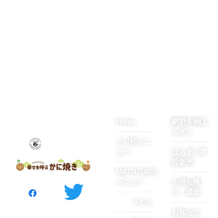
長閑な田園風景をながめながら...
Home
網野名物ば
らずし
とり松メニ
ュー
ばらずし常
設販売
MATSUTARO
メニュー
お持ち帰
り・通販
うどん
お知らせ