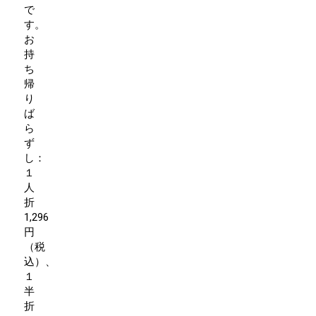
で
す。
お
持
ち
帰
り
ば
ら
ず
し：
１
人
折
1,296
円
（税
込）、
１
半
折