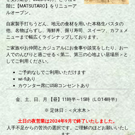
階に【MATSUTARO】をリニューア
ルオープン。
自家製手打ちうどん、地元の食材を用いた本格生パスタの
他、名物ばらずし、海鮮丼、握り寿司、スイーツ、カフェメ
ニューまで幅広くラインナップしております。
ご家族やお仲間とカジュアルにお食事や談笑をしたり、お一
人でのんびりと過ごせる＜第二、第三の心地よい居場所＞と
してご利用ください。
ご予約なしでご利用いただけます
wi-fiあり
カウンター席にUSBコンセントあり
金、土、日、月 【昼】11時半～15時（L.O.14時半）
※ 定休日：＜火水木＞
土日の夜営業は2024年9月で終了いたしました。
人手不足からの苦渋の選択です。ご理解のほどお願いいたし
ます。