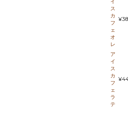
イ
ス
カ
¥38
フ
ェ
オ
レ
ア
イ
ス
カ
¥4
フ
ェ
ラ
テ