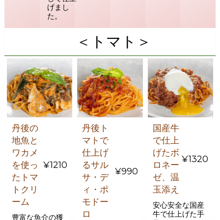
げまし
た。
＜トマト＞
丹後の
丹後ト
国産牛
地魚と
マトで
で仕上
ワカメ
仕上げ
げたボ
¥1320
を使っ
¥1210
るサル
ロネー
¥990
たトマ
サ・デ
ゼ、温
トクリ
ィ・ポ
玉添え
ーム
モドー
安心安全な国産
ロ
牛で仕上げた手
豊富な魚介の獲