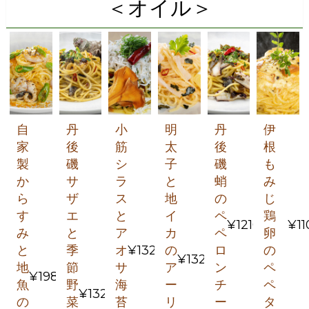
＜オイル＞
自
丹
小
明
丹
伊
家
後
筋
太
後
根
製
磯
シ
子
磯
も
か
サ
ラ
と
蛸
み
ら
ザ
ス
地
の
じ
す
エ
と
イ
ペ
鶏
¥1210
¥11
み
と
ア
カ
ペ
卵
と
季
オ
¥1320
の
ロ
の
¥1320
地
節
サ
ア
ン
ペ
¥1980
魚
野
海
ー
チ
ペ
¥1320
の
菜
苔
リ
ー
タ