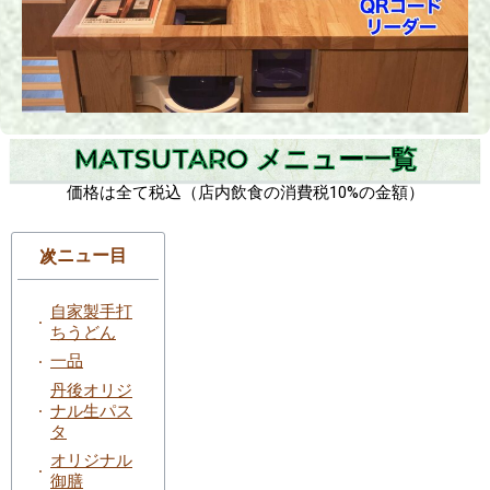
MATSUTARO メニュー一覧
価格は全て税込（店内飲食の消費税10%の金額）
メニュー目次
自家製手打
ちうどん
一品
丹後オリジ
ナル生パス
タ
オリジナル
御膳