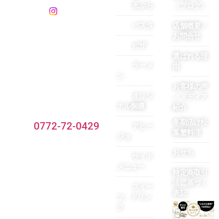
天ぷら
（ブログ）
パスタ
店舗概要／
お問合せ
ピザ
選ばれる理
ラーメ
由
ン
お客様の声
〒629-3101京都府京丹後市網
オリジ
／メディア
ナル御膳
野町網野146
紹介
冬期活け松
TEL：
0772-72-0429
アヒー
葉蟹料理
ジョ
おせち
サイド
メニュー
特定商取引
法に基づく
スイー
表記
ツ、ドリン
ク