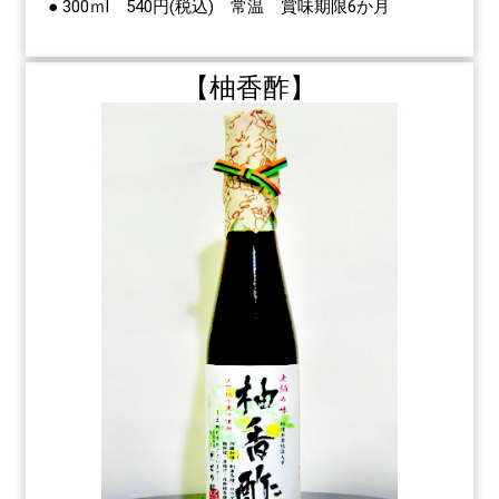
● 300ｍl 540円(税込) 常温 賞味期限6か月
【柚香酢】