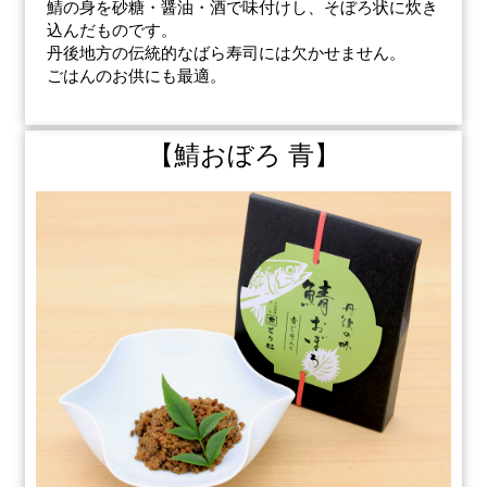
鯖の身を砂糖・醤油・酒で味付けし、そぼろ状に炊き
込んだものです。
丹後地方の伝統的なばら寿司には欠かせません。
ごはんのお供にも最適。
【鯖おぼろ 青】