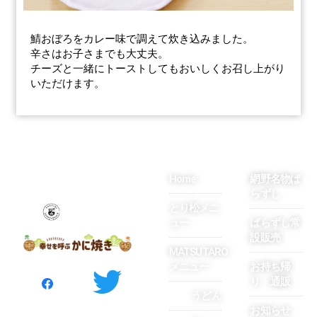
鯖おぼろをカレー味で調えて炊き込みました。
辛さはお子さまでも大丈夫。
チーズと一緒にトーストしてもおいしくお召し上がり
いただけます。
Home
網野名物ば
らずし
とり松メニ
ュー
ばらずし常
設販売
MATSUTARO
メニュー
お持ち帰
り・通販
うどん
お知らせ