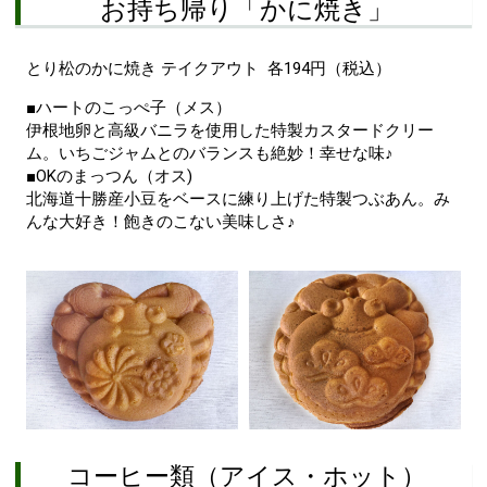
お持ち帰り「かに焼き」
とり松のかに焼き テイクアウト 各194円（税込）
■ハートのこっぺ子（メス）
伊根地卵と高級バニラを使用した特製カスタードクリー
ム。いちごジャムとのバランスも絶妙！幸せな味♪
■OKのまっつん（オス)
北海道十勝産小豆をベースに練り上げた特製つぶあん。み
んな大好き！飽きのこない美味しさ♪
コーヒー類（アイス・ホット）