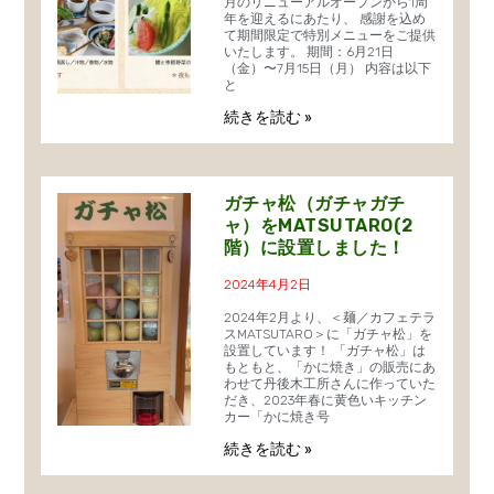
月のリニューアルオープンから1周
年を迎えるにあたり、 感謝を込め
て期間限定で特別メニューをご提供
いたします。 期間：6月21日
（金）〜7月15日（月） 内容は以下
と
続きを読む »
ガチャ松（ガチャガチ
ャ）をMATSUTARO(2
階）に設置しました！
2024年4月2日
2024年2月より、＜麺／カフェテラ
スMATSUTARO＞に「ガチャ松」を
設置しています！ 「ガチャ松」は
もともと、「かに焼き」の販売にあ
わせて丹後木工所さんに作っていた
だき、2023年春に黄色いキッチン
カー「かに焼き号
続きを読む »