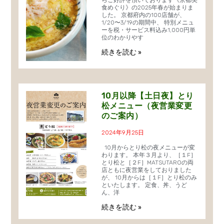
らご好評を頂いております《京都美
食めぐり》の2025年春が始まりま
した。 京都府内の100店舗が、
1/20〜3/19の期間中、 特別メニュ
ーを税・サービス料込み1,000円単
位のわかりやす
続きを読む »
10月以降【土日夜】とり
松メニュー（夜営業変更
のご案内）
2024年9月25日
10月からとり松の夜メニューが変
わります。 本年３月より、［１F］
とり松と［２F］MATSUTAROの両
店ともに夜営業をしておりました
が、 10月からは［１F］とり松のみ
といたします。 定食、丼、うど
ん、洋
続きを読む »