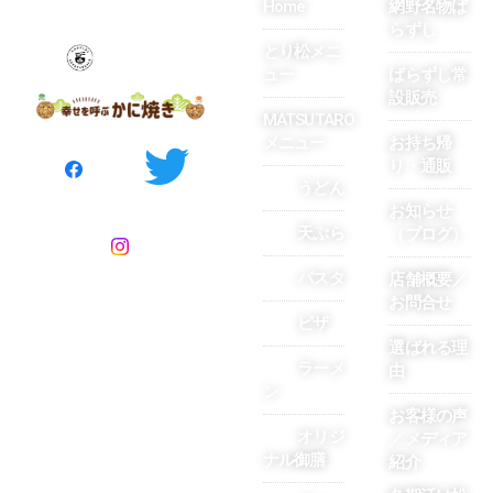
Home
網野名物ば
らずし
とり松メニ
ュー
ばらずし常
設販売
MATSUTARO
メニュー
お持ち帰
り・通販
うどん
お知らせ
天ぷら
（ブログ）
パスタ
店舗概要／
お問合せ
ピザ
選ばれる理
ラーメ
由
ン
お客様の声
〒629-3101京都府京丹後市網
オリジ
／メディア
ナル御膳
野町網野146
紹介