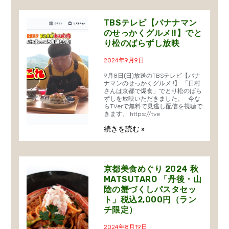
TBSテレビ【バナナマン
のせっかくグルメ!!】でと
り松のばらずし放映
2024年9月9日
9月8日(日)放送のTBSテレビ【バナ
ナマンのせっかくグルメ!!】 「日村
さんは京都で爆食」でとり松のばら
ずしを放映いただきました。 今な
らTVerで無料で見逃し配信を視聴で
きます。 https://tve
続きを読む »
京都美食めぐり 2024 秋
MATSUTARO 「丹後・山
陰の蟹づくしパスタセッ
ト」税込2,000円（ラン
チ限定）
2024年8月19日