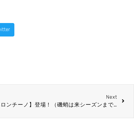
itter
Next
【地イカと九条ネギのペペロンチーノ】登場！（磯蛸は来シーズンまでお休みです）