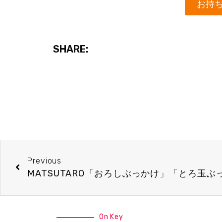
お持ち
SHARE:
Previous
On Key