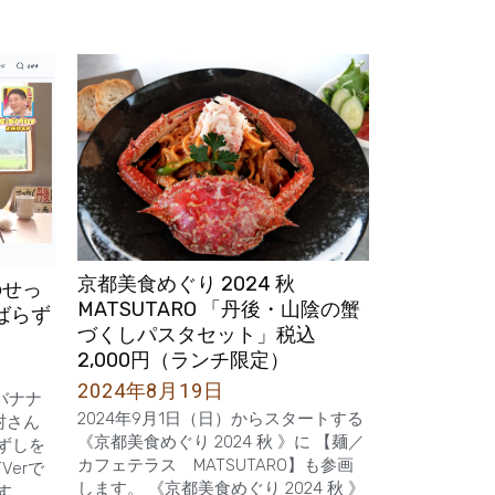
京都美食めぐり 2024 秋
のせっ
MATSUTARO 「丹後・山陰の蟹
ばらず
づくしパスタセット」税込
2,000円（ランチ限定）
2024年8月19日
【バナナ
2024年9月1日（日）からスタートする
村さん
《京都美食めぐり 2024 秋 》に 【麺／
ずしを
カフェテラス MATSUTARO】も参画
erで
します。 《京都美食めぐり 2024 秋 》
す。