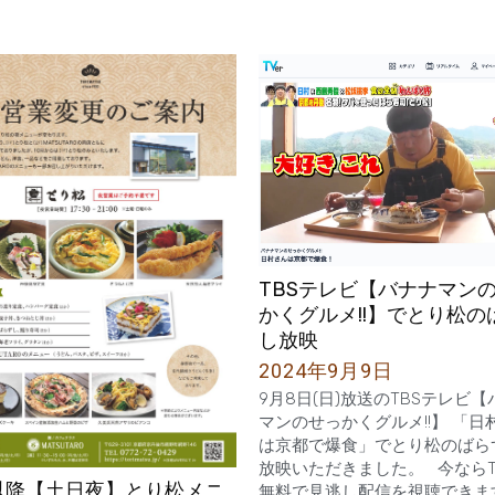
TBSテレビ【バナナマン
かくグルメ!!】でとり松の
し放映
2024年9月9日
9月8日(日)放送のTBSテレビ
マンのせっかくグルメ!!】 「日
は京都で爆食」でとり松のばら
放映いただきました。 今ならTV
月以降【土日夜】とり松メニ
無料で見逃し配信を視聴できま