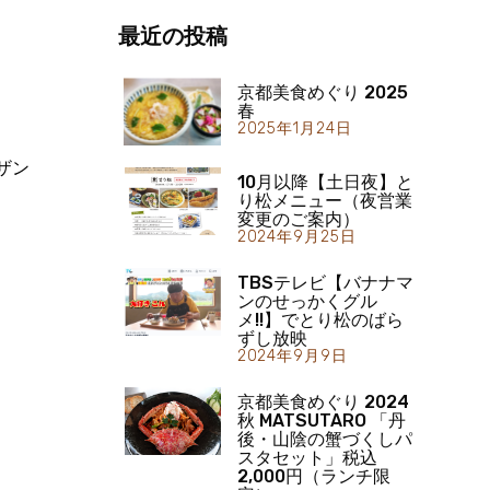
最近の投稿
京都美食めぐり 2025
春
2025年1月24日
ザン
10月以降【土日夜】と
り松メニュー（夜営業
変更のご案内）
2024年9月25日
TBSテレビ【バナナマ
ンのせっかくグル
メ!!】でとり松のばら
ずし放映
2024年9月9日
京都美食めぐり 2024
秋 MATSUTARO 「丹
後・山陰の蟹づくしパ
スタセット」税込
2,000円（ランチ限